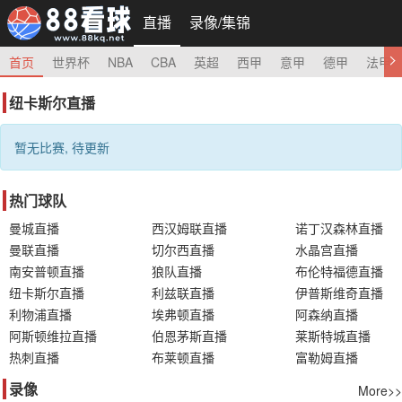
直播
录像/集锦
首页
世界杯
NBA
CBA
英超
西甲
意甲
德甲
法甲
纽卡斯尔直播
暂无比赛, 待更新
热门球队
曼城直播
西汉姆联直播
诺丁汉森林直播
曼联直播
切尔西直播
水晶宫直播
南安普顿直播
狼队直播
布伦特福德直播
纽卡斯尔直播
利兹联直播
伊普斯维奇直播
利物浦直播
埃弗顿直播
阿森纳直播
阿斯顿维拉直播
伯恩茅斯直播
莱斯特城直播
热刺直播
布莱顿直播
富勒姆直播
录像
More>>