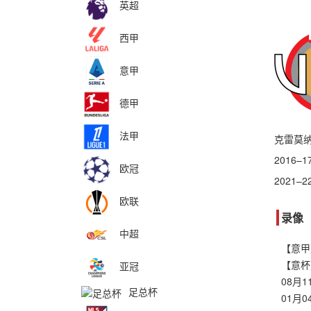
英超
西甲
意甲
德甲
法甲
克雷莫纳
2016
欧冠
2021
欧联
录像
中超
亚冠
08月
足总杯
01月