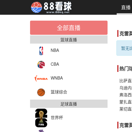
直播
全部直播
克雷
篮球直播
暂无比
NBA
CBA
热门
WNBA
比萨直
乌迪内
篮球综合
蒙扎直
足球直播
莱切直
世界杯
克雷