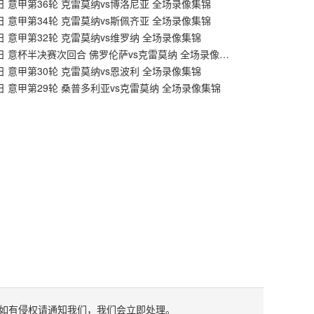
0日 意甲第36轮 克雷莫纳vs博洛尼亚 全场录像集锦
7日 意甲第34轮 克雷莫纳vs斯佩齐亚 全场录像集锦
0日 意甲第32轮 克雷莫纳vs维罗纳 全场录像集锦
04月28日 意杯半决赛次回合 佛罗伦萨vs克雷莫纳 全场录像集锦
5日 意甲第30轮 克雷莫纳vs恩波利 全场录像集锦
8日 意甲第29轮 桑普多利亚vs克雷莫纳 全场录像集锦
如有侵权请通知我们，我们会立即处理。