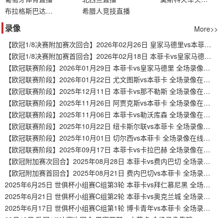
布拉格斯巴达直播
希腊人竞技直播
录像
More>>
【欧冠1/8决赛附加赛次回合】2026年02月26日 皇家马德里vs本菲卡 全场录像在线回放
【欧冠1/8决赛附加赛首回合】2026年02月18日 本菲卡vs皇家马德里 全场录像在线回放
【欧冠联赛阶段】2026年01月29日 本菲卡vs皇家马德里 全场录像在线回放
【欧冠联赛阶段】2026年01月22日 尤文图斯vs本菲卡 全场录像在线回放
【欧冠联赛阶段】2025年12月11日 本菲卡vs那不勒斯 全场录像在线回放
【欧冠联赛阶段】2025年11月26日 阿贾克斯vs本菲卡 全场录像在线回放
【欧冠联赛阶段】2025年11月06日 本菲卡vs勒沃库森 全场录像在线回放
【欧冠联赛阶段】2025年10月22日 纽卡斯尔联vs本菲卡 全场录像在线回放
【欧冠联赛阶段】2025年10月01日 切尔西vs本菲卡 全场录像在线回放
【欧冠联赛阶段】2025年09月17日 本菲卡vs卡拉巴赫 全场录像在线回放
【欧冠附加赛次回合】2025年08月28日 本菲卡vs费内巴切 全场录像在线回放
【欧冠附加赛首回合】2025年08月21日 费内巴切vs本菲卡 全场录像在线回放
2025年6月25日 世俱杯小组赛C组第3轮 本菲卡vs拜仁慕尼黑 全场录像回放
2025年6月21日 世俱杯小组赛C组第2轮 本菲卡vs奥克兰城 全场录像回放
2025年6月17日 世俱杯小组赛C组第1轮 博卡青年vs本菲卡 全场录像回放