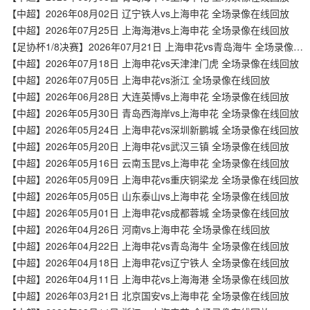
【中超】2026年08月02日 辽宁铁人vs上海申花 全场录像在线回放
【中超】2026年07月25日 上海海港vs上海申花 全场录像在线回放
【足协杯1/8决赛】2026年07月21日 上海申花vs青岛海牛 全场录像在线回放
【中超】2026年07月18日 上海申花vs天津津门虎 全场录像在线回放
【中超】2026年07月05日 上海申花vs浙江 全场录像在线回放
【中超】2026年06月28日 大连英博vs上海申花 全场录像在线回放
【中超】2026年05月30日 青岛西海岸vs上海申花 全场录像在线回放
【中超】2026年05月24日 上海申花vs深圳新鹏城 全场录像在线回放
【中超】2026年05月20日 上海申花vs武汉三镇 全场录像在线回放
【中超】2026年05月16日 云南玉昆vs上海申花 全场录像在线回放
【中超】2026年05月09日 上海申花vs重庆铜梁龙 全场录像在线回放
【中超】2026年05月05日 山东泰山vs上海申花 全场录像在线回放
【中超】2026年05月01日 上海申花vs成都蓉城 全场录像在线回放
【中超】2026年04月26日 河南vs上海申花 全场录像在线回放
【中超】2026年04月22日 上海申花vs青岛海牛 全场录像在线回放
【中超】2026年04月18日 上海申花vs辽宁铁人 全场录像在线回放
【中超】2026年04月11日 上海申花vs上海海港 全场录像在线回放
【中超】2026年03月21日 北京国安vs上海申花 全场录像在线回放