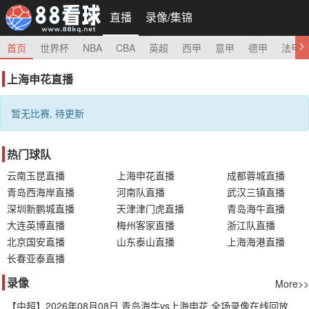
直播
录像/集锦
首页
世界杯
NBA
CBA
英超
西甲
意甲
德甲
法甲
上海申花直播
暂无比赛, 待更新
热门球队
云南玉昆直播
上海申花直播
成都蓉城直播
青岛西海岸直播
河南队直播
武汉三镇直播
深圳新鹏城直播
天津津门虎直播
青岛海牛直播
大连英博直播
梅州客家直播
浙江队直播
北京国安直播
山东泰山直播
上海海港直播
长春亚泰直播
录像
More>>
【中超】2026年08月08日 青岛海牛vs上海申花 全场录像在线回放