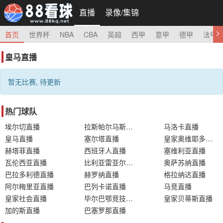
直播
录像/集锦
首页
世界杯
NBA
CBA
英超
西甲
意甲
德甲
法甲
皇马直播
暂无比赛, 待更新
热门球队
埃尔切直播
拉斯帕尔马斯直播
马洛卡直播
皇马直播
塞尔塔直播
皇家奥维耶多直播
赫塔菲直播
西班牙人直播
塞维利亚直播
瓦伦西亚直播
比利亚雷亚尔直播
奥萨苏纳直播
巴拉多利德直播
赫罗纳直播
格拉纳达直播
阿尔梅里亚直播
巴列卡诺直播
马竞直播
皇家社会直播
毕尔巴鄂竞技直播
皇家贝蒂斯直播
加的斯直播
巴塞罗那直播