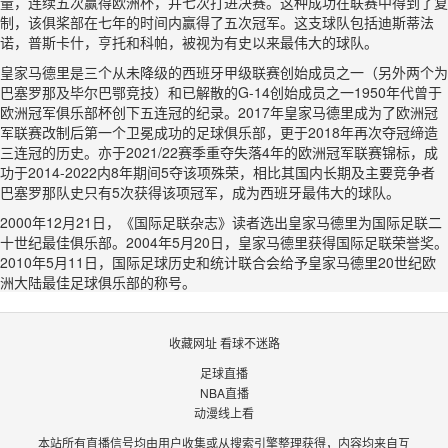
量，连续五次赢得欧洲杯，并七次打进决赛。这种成功在联赛中得到了复
制，该俱桨部在七年的时间内赢得了五次冠军。这支球队包括迪斯蒂法
诺，普斯卡什，亨托和科帕，被视为有史以来最伟大的球队。
皇家马德里是三个从未降级的西班牙甲级联赛创始成员之一（另外两个为
巴塞罗那及毕尔巴鄂竞技）和已解散的G-14创始成员之一1950年代曾于
欧洲冠军俱乐部杯创下五连冠的纪录。2017年皇家马德里成为了欧洲冠
军联赛改制后第一个卫冕成功的足球俱乐部，更于2018年再次夺冠缔造
三连冠的历史。亦于2021/22赛季重夺失落4年的欧洲冠军联赛锦标，成
功于2014-2022内8年期间5夺该项殊荣，相比其国内长期及主要竞争者
巴塞罗那队史只有5次获得该项冠军，成为西班牙最伟大的球队。
2000年12月21日，《国际足联杂志》读者选出皇家马德里为国际足联二
十世纪最佳俱乐部。2004年5月20日，皇家马德里获得国际足联荣誉奖。
2010年5月11日，国际足球历史和统计联合会给予皇家马德里20世纪欧
洲大陆最佳足球俱乐部的称号。
收藏网址 看球不迷路
足球直播
NBA直播
动漫线上看
本站所有直播信号均由用户收集或从搜索引擎整理获得，内容均来自互