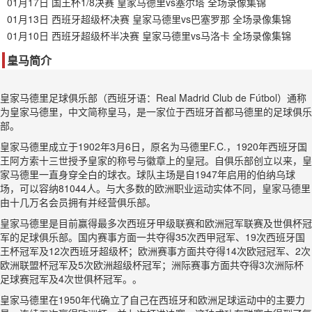
01月17日 国王杯1/8决赛 皇家马德里vs塞尔塔 全场录像集锦
01月13日 西班牙超级杯决赛 皇家马德里vs巴塞罗那 全场录像集锦
01月10日 西班牙超级杯半决赛 皇家马德里vs马洛卡 全场录像集锦
皇马简介
皇家马德里足球俱乐部（西班牙语：Real Madrid Club de Fútbol）通称
为皇家马德里，中文简称皇马，是一家位于西班牙首都马德里的足球俱乐
部。
皇家马德里成立于1902年3月6日，原名为马德里F.C.，1920年西班牙国
王阿方索十三世授予皇家的称号与徽章上的皇冠。自俱乐部创立以来，皇
家马德里一直身穿全白的球衣。球队主场是自1947年启用的伯纳乌球
场，可以容纳81044人。与大多数的欧洲职业运动实体不同，皇家马德里
由十几万名会员拥有并经营俱乐部。
皇家马德里是目前赢得最多次西班牙甲级联赛和欧洲冠军联赛及世俱杯冠
军的足球俱乐部。国内赛事方面一共夺得35次西甲冠军、19次西班牙国
王杯冠军及12次西班牙超级杯；欧洲赛事方面共夺得14次欧冠冠军、2次
欧洲联盟杯冠军及5次欧洲超级杯冠军；洲际赛事方面共夺得3次洲际杯
足球赛冠军及4次世俱杯冠军。。
皇家马德里在1950年代确立了自己在西班牙和欧洲足球运动中的主要力