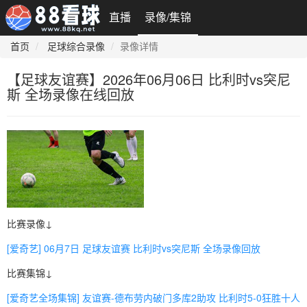
直播
录像/集锦
首页
足球综合录像
录像详情
【足球友谊赛】2026年06月06日 比利时vs突尼
斯 全场录像在线回放
比赛录像↓
[爱奇艺] 06月7日 足球友谊赛 比利时vs突尼斯 全场录像回放
比赛集锦↓
[爱奇艺全场集锦] 友谊赛-德布劳内破门多库2助攻 比利时5-0狂胜十人