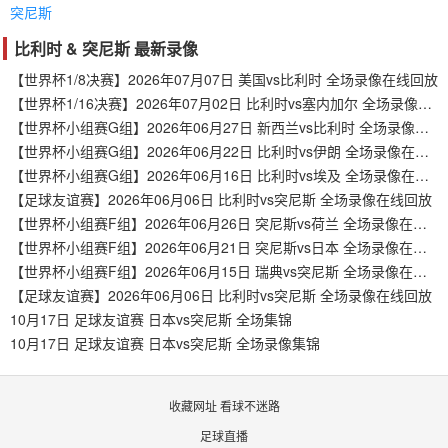
突尼斯
比利时 & 突尼斯 最新录像
【世界杯1/8决赛】2026年07月07日 美国vs比利时 全场录像在线回放
【世界杯1/16决赛】2026年07月02日 比利时vs塞内加尔 全场录像在线回放
【世界杯小组赛G组】2026年06月27日 新西兰vs比利时 全场录像在线回放
【世界杯小组赛G组】2026年06月22日 比利时vs伊朗 全场录像在线回放
【世界杯小组赛G组】2026年06月16日 比利时vs埃及 全场录像在线回放
【足球友谊赛】2026年06月06日 比利时vs突尼斯 全场录像在线回放
【世界杯小组赛F组】2026年06月26日 突尼斯vs荷兰 全场录像在线回放
【世界杯小组赛F组】2026年06月21日 突尼斯vs日本 全场录像在线回放
【世界杯小组赛F组】2026年06月15日 瑞典vs突尼斯 全场录像在线回放
【足球友谊赛】2026年06月06日 比利时vs突尼斯 全场录像在线回放
10月17日 足球友谊赛 日本vs突尼斯 全场集锦
10月17日 足球友谊赛 日本vs突尼斯 全场录像集锦
收藏网址 看球不迷路
足球直播