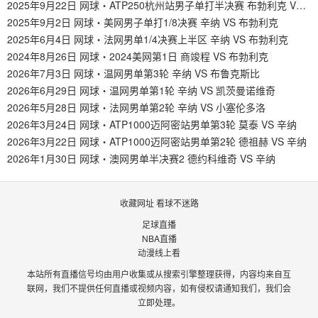
2025年9月22日 网球・ATP250杭州站男子单打半决赛 布勃利克 VS 吴易m
2025年9月2日 网球・美网男子单打1/8决赛 辛纳 VS 布勃利克
2025年6月4日 网球・法网男单1/4决赛上半区 辛纳 VS 布勃利克
2024年8月26日 网球・2024美网第1日 商竣程 VS 布勃利克
2026年7月3日 网球・温网男单第3轮 辛纳 VS 布鲁克斯比
2026年6月29日 网球・温网男单第1轮 辛纳 VS 凯茨曼诺维奇
2026年5月28日 网球・法网男单第2轮 辛纳 VS 小塞伦多洛
2026年3月24日 网球・ATP1000迈阿密站男单第3轮 莫泰 VS 辛纳
2026年3月22日 网球・ATP1000迈阿密站男单第2轮 德祖赫 VS 辛纳
2026年1月30日 网球・澳网男单半决赛2 德约科维奇 VS 辛纳
收藏网址 看球不迷路
足球直播
NBA直播
动漫线上看
本站所有直播信号均由用户收集或从搜索引擎整理获得，内容均来自互
联网，我们不提供任何直播或视频内容，如有侵权请通知我们，我们会
立即处理。