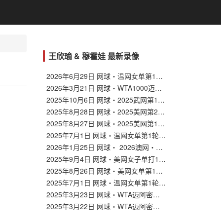
王欣瑜 & 穆霍娃 最新录像
2026年6月29日 网球・温网女单第1轮 王欣瑜 VS 科恰雷托
2026年3月21日 网球・WTA1000迈阿密站女单第2轮 麦克纳利 VS 王欣瑜
2025年10月6日 网球・2025武网第1轮 内岛萌夏 VS 王欣瑜
2025年8月28日 网球・2025美网第2轮 王欣瑜 VS 亚历山德罗娃
2025年8月27日 网球・2025美网第1轮 王欣瑜 VS 多勒海德
2025年7月1日 网球・温网女单第1轮 穆霍娃 VS 王欣瑜
2026年1月25日 网球・ 2026澳网・女单第4轮：高芙 VS 穆霍娃
2025年9月4日 网球・美网女子单打1/4决赛下半区 穆霍娃 VS 大坂直美
2025年8月26日 网球・美网女单第1轮 大威廉姆斯 VS 穆霍娃
2025年7月1日 网球・温网女单第1轮 穆霍娃 VS 王欣瑜
2025年3月23日 网球・WTA迈阿密站 女单第三轮 穆霍娃 VS 斯维托丽娜
2025年3月22日 网球・WTA迈阿密站 女单第二轮 穆霍娃 VS 阿扎伦卡