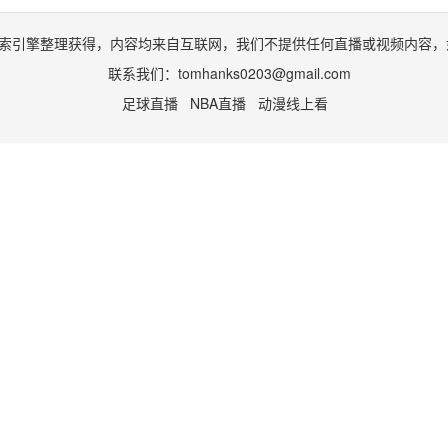
索引擎整理获得，内容均来自互联网，我们不提供任何直播或视频内容，
联系我们：
tomhanks0203@gmail.com
足球直播
NBA直播
动漫线上看