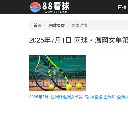
直播
首页
网球录像
录像详情
2025年7月1日 网球・温网女单第
2025年7月1日网球温网女单第1轮 穆霍娃-王欣瑜 全