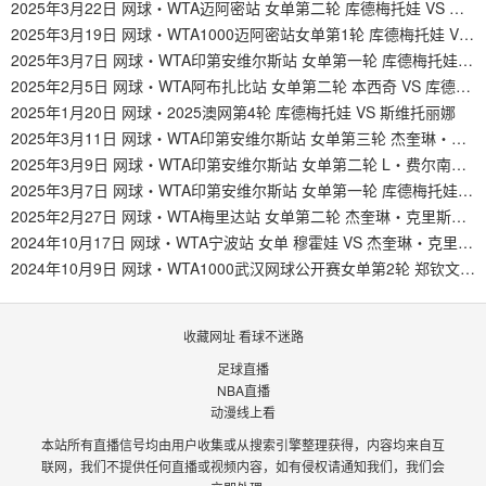
2025年3月22日 网球・WTA迈阿密站 女单第二轮 库德梅托娃 VS 安德列娃
2025年3月19日 网球・WTA1000迈阿密站女单第1轮 库德梅托娃 VS 王欣瑜
2025年3月7日 网球・WTA印第安维尔斯站 女单第一轮 库德梅托娃 VS 杰奎琳・克里斯蒂安
2025年2月5日 网球・WTA阿布扎比站 女单第二轮 本西奇 VS 库德梅托娃
2025年1月20日 网球・2025澳网第4轮 库德梅托娃 VS 斯维托丽娜
2025年3月11日 网球・WTA印第安维尔斯站 女单第三轮 杰奎琳・克里斯蒂安 VS 鲍里妮
2025年3月9日 网球・WTA印第安维尔斯站 女单第二轮 L・费尔南德斯 VS 杰奎琳・克里斯蒂安
2025年3月7日 网球・WTA印第安维尔斯站 女单第一轮 库德梅托娃 VS 杰奎琳・克里斯蒂安
2025年2月27日 网球・WTA梅里达站 女单第二轮 杰奎琳・克里斯蒂安 VS 巴多萨
2024年10月17日 网球・WTA宁波站 女单 穆霍娃 VS 杰奎琳・克里斯蒂安
2024年10月9日 网球・WTA1000武汉网球公开赛女单第2轮 郑钦文 VS 杰奎琳・克里斯蒂安
收藏网址 看球不迷路
足球直播
NBA直播
动漫线上看
本站所有直播信号均由用户收集或从搜索引擎整理获得，内容均来自互
联网，我们不提供任何直播或视频内容，如有侵权请通知我们，我们会