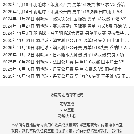
2025年1月16日 羽毛球・印度公开赛 男单1/8决赛 拉尼尔 VS 乔治
2025年1月14日 羽毛球・印度公开赛 男单1/16决赛 田中涌士 VS 乔治
2024年11月28日 羽毛球・赛义德莫迪国际赛 男单1/8决赛 乔治 VS 小川翔悟
2024年11月27日 羽毛球・赛义德莫迪国际赛 男单1/16决赛 乔治 VS 米什拉
2024年11月9日 羽毛球・韩国羽毛球大师赛 男单半决赛 昆拉武特 VS 乔治
2025年11月21日 羽毛球・澳大利亚公开赛 男单1/4决赛 田中涌士 VS 格姆克
2025年11月19日 羽毛球・澳大利亚公开赛 男单1/16决赛 乔纳坦 VS 田中涌士
2025年11月13日 羽毛球・日本熊本大师赛 男单1/8决赛 奈良冈功大 VS 田中涌士
2025年10月22日 羽毛球・法国公开赛 男单1/16决赛 田中涌士 VS 杨灿
2025年10月16日 羽毛球・丹麦公开赛 男单 安赛龙 VS 田中涌士
2025年10月14日 羽毛球・丹麦公开赛 男单1/16决赛 王子维 VS 田中涌士
收藏网址 看球不迷路
足球直播
NBA直播
动漫线上看
本站所有直播信号均由用户收集或从搜索引擎整理获得，内容均来自互
联网，我们不提供任何直播或视频内容，如有侵权请通知我们，我们会