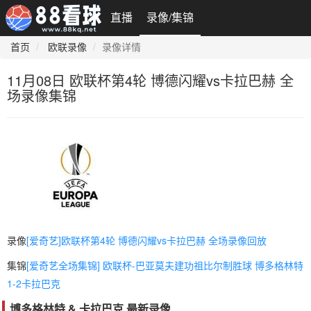
直播
录像/集锦
首页
欧联录像
录像详情
11月08日 欧联杯第4轮 博德闪耀vs卡拉巴赫 全
场录像集锦
录像
[爱奇艺]欧联杯第4轮 博德闪耀vs卡拉巴赫 全场录像回放
集锦
[爱奇艺全场集锦] 欧联杯-巴亚莫夫建功祖比尔制胜球 博多格林特
1-2卡拉巴克
博多格林特 & 卡拉巴克 最新录像