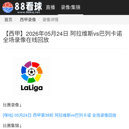
直播
录像/集锦
首页
西甲录像
录像详情
【西甲】2026年05月24日 阿拉维斯vs巴列卡诺
全场录像在线回放
比赛录像↓
[咪咕] 05月24日 西甲第38轮 阿拉维斯vs巴列卡诺 全场录像回放
比赛集锦↓