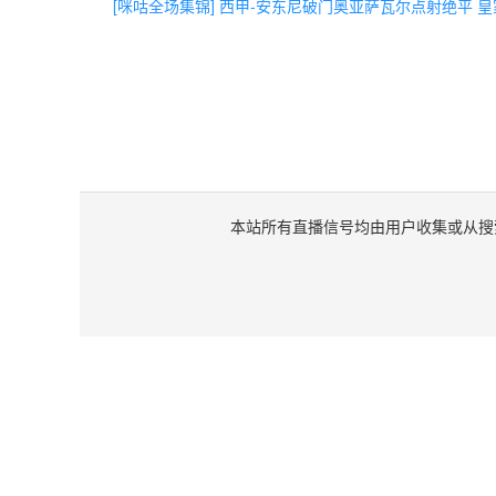
[咪咕全场集锦] 西甲-安东尼破门奥亚萨瓦尔点射绝平 皇
本站所有直播信号均由用户收集或从搜