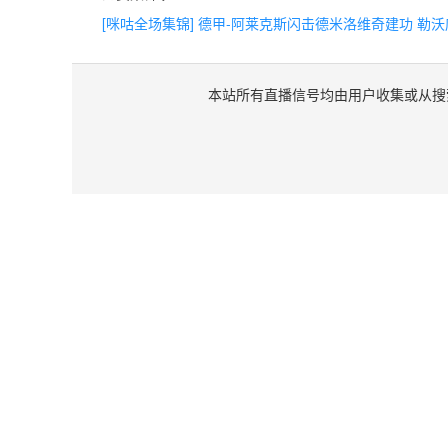
[咪咕全场集锦] 德甲-阿莱克斯闪击德米洛维奇建功 勒沃
本站所有直播信号均由用户收集或从搜