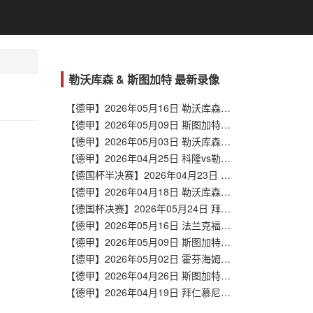
勒沃库森 & 斯图加特 最新录像
【德甲】2026年05月16日 勒沃库森vs汉堡 全场录像在线回放
【德甲】2026年05月09日 斯图加特vs勒沃库森 全场录像在线回放
【德甲】2026年05月03日 勒沃库森vsRB莱比锡 全场录像在线回放
【德甲】2026年04月25日 科隆vs勒沃库森 全场录像在线回放
【德国杯半决赛】2026年04月23日 勒沃库森vs拜仁慕尼黑 全场录像在线回放
【德甲】2026年04月18日 勒沃库森vs奥格斯堡 全场录像在线回放
【德国杯决赛】2026年05月24日 拜仁慕尼黑vs斯图加特 全场录像在线回放
【德甲】2026年05月16日 法兰克福vs斯图加特 全场录像在线回放
【德甲】2026年05月09日 斯图加特vs勒沃库森 全场录像在线回放
【德甲】2026年05月02日 霍芬海姆vs斯图加特 全场录像在线回放
【德甲】2026年04月26日 斯图加特vs不莱梅 全场录像在线回放
【德甲】2026年04月19日 拜仁慕尼黑vs斯图加特 全场录像在线回放