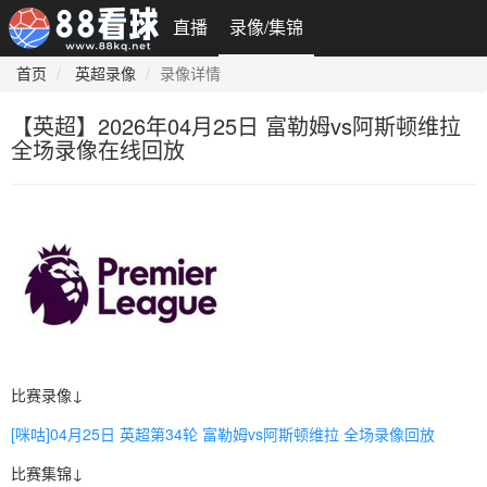
直播
录像/集锦
首页
英超录像
录像详情
【英超】2026年04月25日 富勒姆vs阿斯顿维拉
全场录像在线回放
比赛录像↓
[咪咕]04月25日 英超第34轮 富勒姆vs阿斯顿维拉 全场录像回放
比赛集锦↓