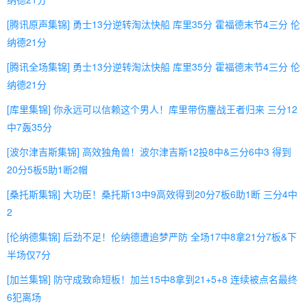
[腾讯原声集锦] 勇士13分逆转淘汰快船 库里35分 霍福德末节4三分 伦
纳德21分
[腾讯全场集锦] 勇士13分逆转淘汰快船 库里35分 霍福德末节4三分 伦
纳德21分
[库里集锦] 你永远可以信赖这个男人！库里带伤鏖战王者归来 三分12
中7轰35分
[波尔津吉斯集锦] 高效独角兽！波尔津吉斯12投8中&三分6中3 得到
20分5板5助1断2帽
[桑托斯集锦] 大功臣！桑托斯13中9高效得到20分7板6助1断 三分4中
2
[伦纳德集锦] 后劲不足！伦纳德遭追梦严防 全场17中8拿21分7板&下
半场仅7分
[加兰集锦] 防守成致命短板！加兰15中8拿到21+5+8 连续被点名最终
6犯离场