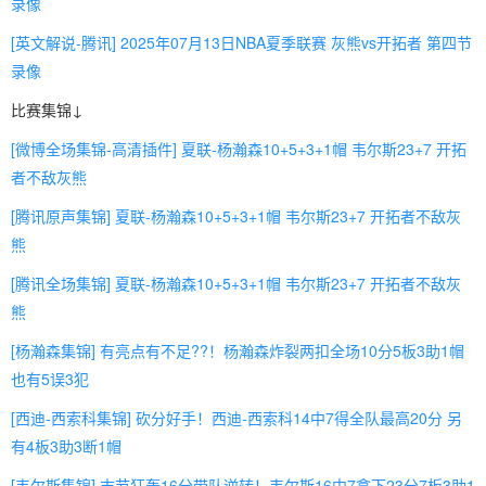
录像
[英文解说-腾讯] 2025年07月13日NBA夏季联赛 灰熊vs开拓者 第四节
录像
比赛集锦↓
[微博全场集锦-高清插件] 夏联-杨瀚森10+5+3+1帽 韦尔斯23+7 开拓
者不敌灰熊
[腾讯原声集锦] 夏联-杨瀚森10+5+3+1帽 韦尔斯23+7 开拓者不敌灰
熊
[腾讯全场集锦] 夏联-杨瀚森10+5+3+1帽 韦尔斯23+7 开拓者不敌灰
熊
[杨瀚森集锦] 有亮点有不足??！杨瀚森炸裂两扣全场10分5板3助1帽
也有5误3犯
[西迪-西索科集锦] 砍分好手！西迪-西索科14中7得全队最高20分 另
有4板3助3断1帽
[韦尔斯集锦] 末节狂轰16分带队逆转！韦尔斯16中7拿下23分7板3助1