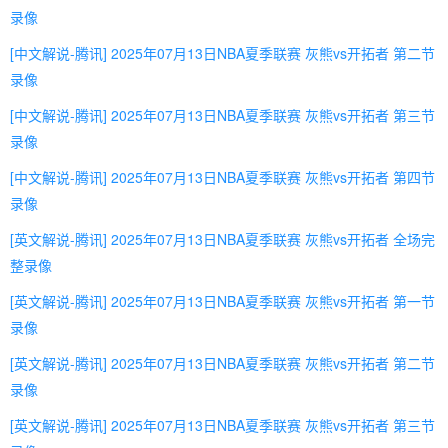
录像
[中文解说-腾讯] 2025年07月13日NBA夏季联赛 灰熊vs开拓者 第二节
录像
[中文解说-腾讯] 2025年07月13日NBA夏季联赛 灰熊vs开拓者 第三节
录像
[中文解说-腾讯] 2025年07月13日NBA夏季联赛 灰熊vs开拓者 第四节
录像
[英文解说-腾讯] 2025年07月13日NBA夏季联赛 灰熊vs开拓者 全场完
整录像
[英文解说-腾讯] 2025年07月13日NBA夏季联赛 灰熊vs开拓者 第一节
录像
[英文解说-腾讯] 2025年07月13日NBA夏季联赛 灰熊vs开拓者 第二节
录像
[英文解说-腾讯] 2025年07月13日NBA夏季联赛 灰熊vs开拓者 第三节