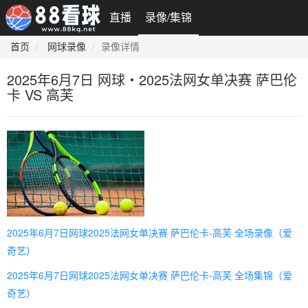
直播
录像/集锦
首页
网球录像
录像详情
2025年6月7日 网球・2025法网女单决赛 萨巴伦
卡 VS 高芙
2025年6月7日网球2025法网女单决赛 萨巴伦卡-高芙 全场录像（爱
奇艺）
2025年6月7日网球2025法网女单决赛 萨巴伦卡-高芙 全场集锦（爱
奇艺）