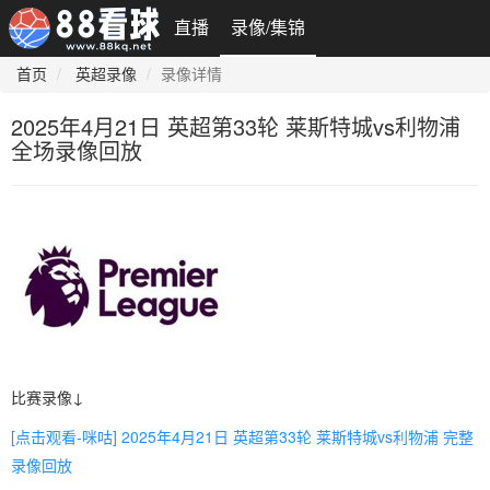
直播
录像/集锦
首页
英超录像
录像详情
2025年4月21日 英超第33轮 莱斯特城vs利物浦
全场录像回放
比赛录像↓
[点击观看-咪咕] 2025年4月21日 英超第33轮 莱斯特城vs利物浦 完整
录像回放