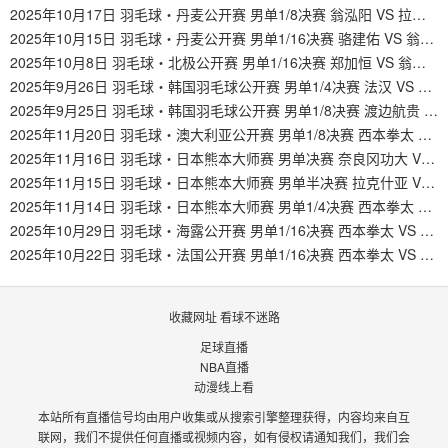
2025年10月17日 羽毛球・丹麦公开赛 男单1/8决赛 翁泓阳 VS 拉尼尔
2025年10月15日 羽毛球・丹麦公开赛 男单1/16决赛 骆建佑 VS 翁泓阳
2025年10月8日 羽毛球・北极公开赛 男单1/16决赛 郑加恒 VS 翁泓阳
2025年9月26日 羽毛球・韩国羽毛球公开赛 男单1/4决赛 法汉 VS 翁泓阳
2025年9月25日 羽毛球・韩国羽毛球公开赛 男单1/8决赛 渡边航贵 VS 翁泓阳
2025年11月20日 羽毛球・澳大利亚公开赛 男单1/8决赛 西本拳太 VS 格姆克
2025年11月16日 羽毛球・日本熊本大师赛 男单决赛 奈良冈功大 VS 西本拳太
2025年11月15日 羽毛球・日本熊本大师赛 男单半决赛 拉克什亚 VS 西本拳太
2025年11月14日 羽毛球・日本熊本大师赛 男单1/4决赛 西本拳太 VS 帕尼查蓬
2025年10月29日 羽毛球・海露公开赛 男单1/16决赛 西本拳太 VS 朱利安
2025年10月22日 羽毛球・法国公开赛 男单1/16决赛 西本拳太 VS 乔纳坦
收藏网址 看球不迷路
足球直播
NBA直播
动漫线上看
本站所有直播信号均由用户收集或从搜索引擎整理获得，内容均来自互
联网，我们不提供任何直播或视频内容，如有侵权请通知我们，我们会