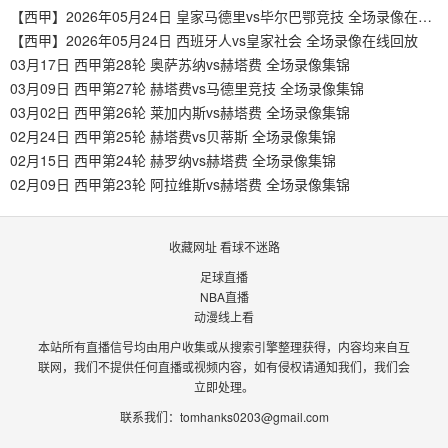
【西甲】2026年05月24日 皇家马德里vs毕尔巴鄂竞技 全场录像在线回放
【西甲】2026年05月24日 西班牙人vs皇家社会 全场录像在线回放
03月17日 西甲第28轮 奥萨苏纳vs赫塔费 全场录像集锦
03月09日 西甲第27轮 赫塔费vs马德里竞技 全场录像集锦
03月02日 西甲第26轮 莱加内斯vs赫塔费 全场录像集锦
02月24日 西甲第25轮 赫塔费vs贝蒂斯 全场录像集锦
02月15日 西甲第24轮 赫罗纳vs赫塔费 全场录像集锦
02月09日 西甲第23轮 阿拉维斯vs赫塔费 全场录像集锦
收藏网址 看球不迷路
足球直播
NBA直播
动漫线上看
本站所有直播信号均由用户收集或从搜索引擎整理获得，内容均来自互
联网，我们不提供任何直播或视频内容，如有侵权请通知我们，我们会
立即处理。
联系我们：
tomhanks0203@gmail.com