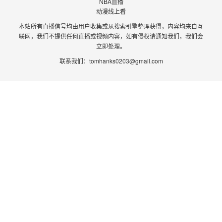
NBA直播
动漫线上看
本站所有直播信号均由用户收集或从搜索引擎整理获得，内容均来自互
联网，我们不提供任何直播或视频内容，如有侵权请通知我们，我们会
立即处理。
联系我们：
tomhanks0203@gmail.com